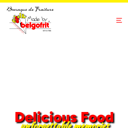
D
e
l
i
c
i
o
u
s
F
o
o
d
u
n
f
o
r
g
e
t
t
a
b
l
e
m
e
m
o
r
i
e
s